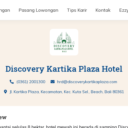
ongan
Pasang Lowongan
Tips Karir
Kontak
Ezz
Discovery Kartika Plaza Hotel
(0361) 2001300
hrd@discoverykartikaplaza.com
Jl. Kartika Plaza, Kecamatan, Kec. Kuta Sel., Beach, Bali 80361
iew
 pantai selulas 8 hektar, hotel mewah ini berada di samping Dis