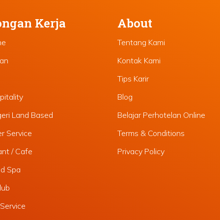
ngan Kerja
About
ne
Tentang Kami
lan
Kontak Kami
Tips Karir
itality
Blog
geri Land Based
Belajar Perhotelan Online
r Service
Terms & Conditions
nt / Cafe
Privacy Policy
nd Spa
lub
Service