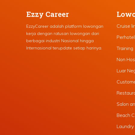
Ezzy Career
Lowo
Cruise li
EzzyCareer adalah platform lowongan
kerja dengan ratusan lowongan dari
Perhote
berbagai industri Nasional hingga
Internasional terupdate setiap harinya.
Training
Non Hosp
Luar Ne
Custome
Restaura
Salon a
Beach C
Laundry 