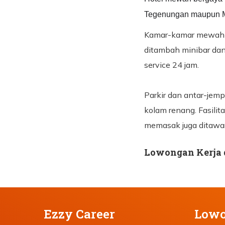
Tegenungan maupun Mu
Kamar-kamar mewah de
ditambah minibar da
service 24 jam.
Parkir dan antar-jempu
kolam renang. Fasilita
memasak juga ditawa
Lowongan Kerja di
Ezzy Career
Lowo