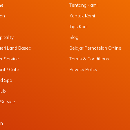
ne
Tentang Kami
lan
Kontak Kami
Tips Karir
itality
Blog
geri Land Based
Belajar Perhotelan Online
r Service
Terms & Conditions
nt / Cafe
Privacy Policy
nd Spa
lub
Service
an