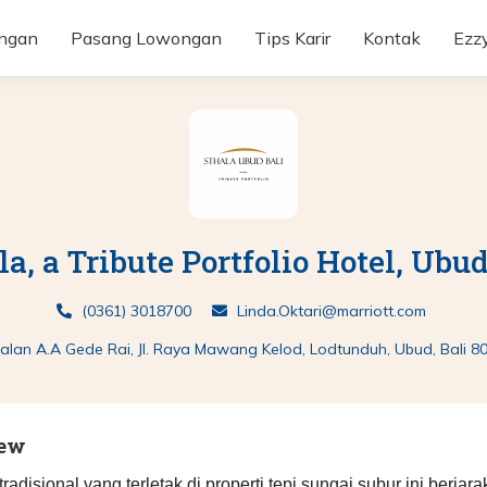
ongan
Pasang Lowongan
Tips Karir
Kontak
Ezz
la, a Tribute Portfolio Hotel, Ubud
(0361) 3018700
Linda.Oktari@marriott.com
Jalan A.A Gede Rai, Jl. Raya Mawang Kelod, Lodtunduh, Ubud, Bali 8
iew
disional yang terletak di properti tepi sungai subur ini berjarak