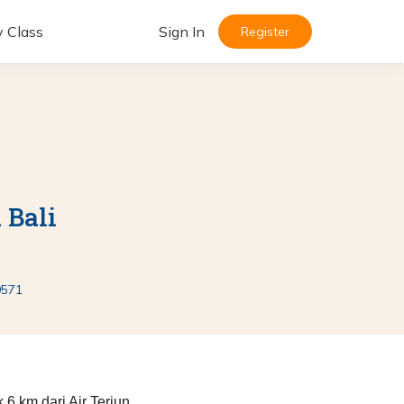
y Class
Sign In
Register
 Bali
0571
 6 km dari Air Terjun