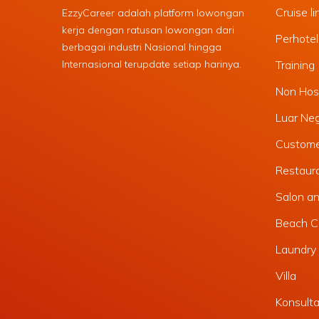
Cruise li
EzzyCareer adalah platform lowongan
kerja dengan ratusan lowongan dari
Perhote
berbagai industri Nasional hingga
Internasional terupdate setiap harinya.
Training
Non Hosp
Luar Ne
Custome
Restaura
Salon a
Beach C
Laundry 
Villa
Konsult