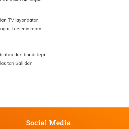
an TV layar datar,
gai. Tersedia room
di atap dan bar di tepi
as tari Bali dan
Social Media