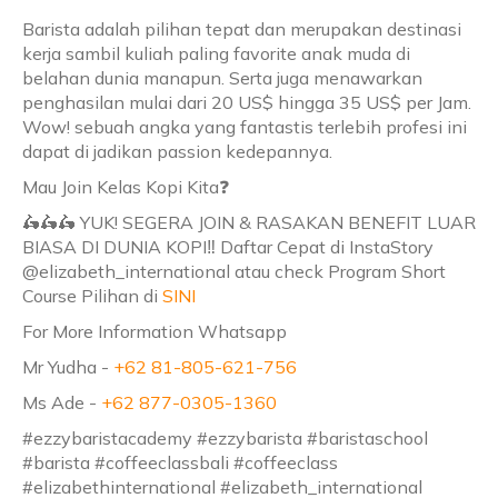
Barista adalah pilihan tepat dan merupakan destinasi
kerja sambil kuliah paling favorite anak muda di
belahan dunia manapun. Serta juga menawarkan
penghasilan mulai dari 20 US$ hingga 35 US$ per Jam.
Wow! sebuah angka yang fantastis terlebih profesi ini
dapat di jadikan passion kedepannya.
Mau Join Kelas Kopi Kita❓
🛵🛵🛵 YUK! SEGERA JOIN & RASAKAN BENEFIT LUAR
BIASA DI DUNIA KOPI‼️ Daftar Cepat di InstaStory
@elizabeth_international atau check Program Short
Course Pilihan di
SINI
For More Information Whatsapp
Mr Yudha -
+62 81-805-621-756
Ms Ade -
+62 877-0305-1360
#ezzybaristacademy #ezzybarista #baristaschool
#barista #coffeeclassbali #coffeeclass
#elizabethinternational #elizabeth_international