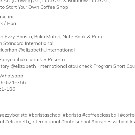
te Art (Drawing Art, Latte Art & Rainbow Latte Art)
 to Start Your Own Coffee Shop
se ini:
k / Hari
n Ezzy Barista, Buku Materi, Note Book & Pen)
an Standard International
Keluarkan @elizabeth_international
anya dibuka untuk 5 Peserta.
Story @elizabeth_international atau check Program Short Cour
n Whatsapp
805-621-756
221-186
ezzybarista #baristaschool #barista #coffeeclassbali #coffe
al #elizabeth_international #hotelschool #businessschool #