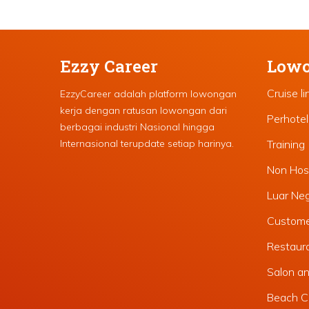
Ezzy Career
Lowo
Cruise li
EzzyCareer adalah platform lowongan
kerja dengan ratusan lowongan dari
Perhote
berbagai industri Nasional hingga
Internasional terupdate setiap harinya.
Training
Non Hosp
Luar Ne
Custome
Restaura
Salon a
Beach C