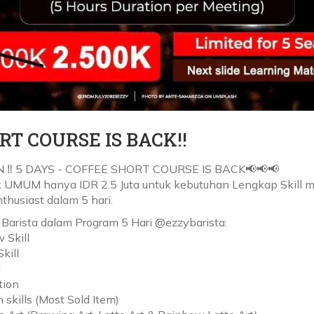
RT COURSE IS BACK!!
 ‼ 5 DAYS - COFFEE SHORT COURSE IS BACK📢📢📢
 UMUM hanya IDR 2.5 Juta untuk kebutuhan Lengkap Skill me
thusiast dalam 5 hari.
 Barista dalam Program 5 Hari @ezzybarista:
 Skill
kill
l
tion
 skills (Most Sold Item)