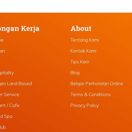
ngan Kerja
About
ne
Tentang Kami
lan
Kontak Kami
Tips Karir
itality
Blog
geri Land Based
Belajar Perhotelan Online
r Service
Terms & Conditions
nt / Cafe
Privacy Policy
nd Spa
lub