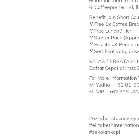
☕ Introduction to Lat
☕ Coffeepreneur Skill
Benefit Join Short Cour
🏅Free 1x Coffee Brea
🏅Free Lunch / Hari
🏅Starter Pack (Appro
🏅Fasilitas & Peralat
🏅Sertifikat yang di 
KELAS TERBATAS!!! H
Daftar Cepat di Insta
For More Informatio
Mr Yudha - +62 81-
Mr VIP - +62 898-4
#ezzybaristacademy #
#elizabethinternation
#sekolahkopi