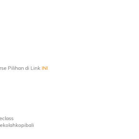
se Pilihan di Link
INI
eclass
sekolahkopibali