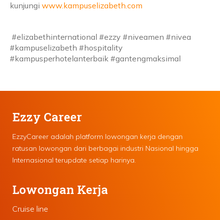
kunjungi
www.kampuselizabeth.com
#elizabethinternational #ezzy #niveamen #nivea
#kampuselizabeth #hospitality
#kampusperhotelanterbaik #gantengmaksimal
Ezzy Career
EzzyCareer adalah platform lowongan kerja dengan
ratusan lowongan dari berbagai industri Nasional hingga
Internasional terupdate setiap harinya.
Lowongan Kerja
Cruise line