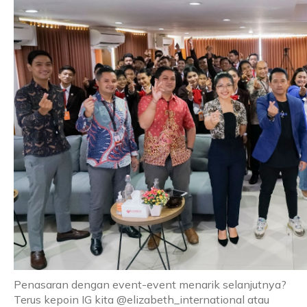
Penasaran dengan event-event menarik selanjutnya?
Terus kepoin IG kita @elizabeth_international atau