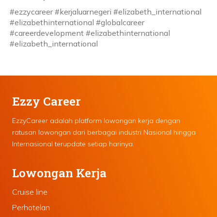
#ezzycareer #kerjaluarnegeri #elizabeth_international
#elizabethinternational #globalcareer
#careerdevelopment #elizabethinternational
#elizabeth_international
Ezzy Career
EzzyCareer adalah platform lowongan kerja dengan
ratusan lowongan dari berbagai industri Nasional hingga
Internasional terupdate setiap harinya.
Lowongan Kerja
Cruise line
Perhotelan