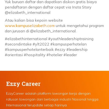
Yuk buruan daftar dan dapatkan diskon gratis biaya
pendaftaran dengan daftar cepat via Insta Story
@elizabeth_international
Atau kalian bisa kepoin website
www.kampuselizabeth.com
untuk mengetahui program
dan jurusan di @elizabeth_international.
#elizabethinternational #youthleadershiptraining
#secondintake #ylt2022 #kampusperhotelan
#kampusperhotelanterbaik #ezzy #leadership
#orientasi #hospitality #hotelier #leader
Ezzy Career
EzzyCareer adalah platform lowongan kerja dengan
ratusan lowongan dari berbagai industri Nasional hingga
Internasional terupdate setiap harinya.