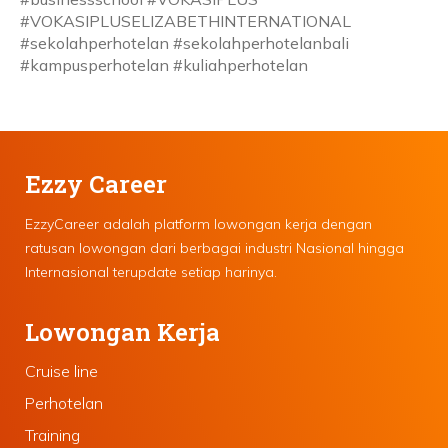
#VOKASIPLUSELIZABETHINTERNATIONAL
#sekolahperhotelan #sekolahperhotelanbali
#kampusperhotelan #kuliahperhotelan
Ezzy Career
EzzyCareer adalah platform lowongan kerja dengan
ratusan lowongan dari berbagai industri Nasional hingga
Internasional terupdate setiap harinya.
Lowongan Kerja
Cruise line
Perhotelan
Training