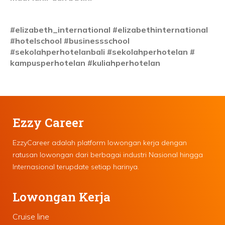
#elizabeth_international #elizabethinternational
#hotelschool #businessschool
#sekolahperhotelanbali #sekolahperhotelan #
kampusperhotelan #kuliahperhotelan
Ezzy Career
EzzyCareer adalah platform lowongan kerja dengan
ratusan lowongan dari berbagai industri Nasional hingga
Internasional terupdate setiap harinya.
Lowongan Kerja
Cruise line