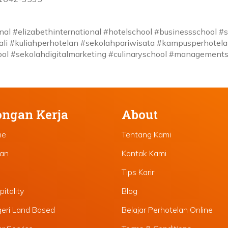
onal #elizabethinternational #hotelschool #businessschool #
li #kuliahperhotelan #sekolahpariwisata #kampusperhotel
ool #sekolahdigitalmarketing #culinaryschool #management
ngan Kerja
About
ne
Tentang Kami
lan
Kontak Kami
Tips Karir
itality
Blog
geri Land Based
Belajar Perhotelan Online