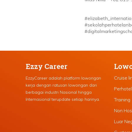
#elizabeth_internati
#sekolahperhotelanba
#digitalmarketingsch
Ezzy Career
Lowo
Cruise li
EzzyCareer adalah platform lowongan
kerja dengan ratusan lowongan dari
Perhote
berbagai industri Nasional hingga
Internasional terupdate setiap harinya.
Training
Non Hosp
Luar Ne