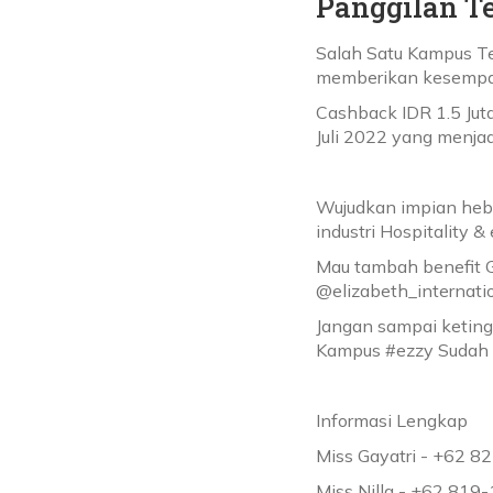
Panggilan Te
Salah Satu Kampus Te
memberikan kesempat
Cashback IDR 1.5 Jut
Juli 2022 yang menja
Wujudkan impian heba
industri Hospitality &
Mau tambah benefit Gr
@elizabeth_internati
Jangan sampai keting
Kampus #ezzy Sudah d
Informasi Lengkap
Miss Gayatri - +62 
Miss Nilla - +62 81