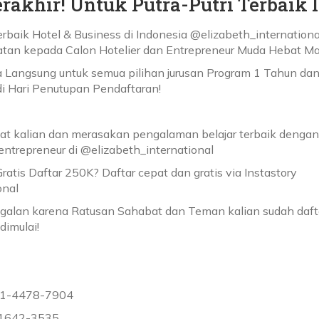
rakhir! Untuk Putra-Putri Terbaik 
rbaik Hotel & Business di Indonesia @elizabeth_internationa
an kepada Calon Hotelier dan Entrepreneur Muda Hebat M
a Langsung untuk semua pilihan jurusan Program 1 Tahun da
di Hari Penutupan Pendaftaran!
t kalian dan merasakan pengalaman belajar terbaik dengan
 entrepreneur di @elizabeth_international
atis Daftar 250K? Daftar cepat dan gratis via Instastory
onal
galan karena Ratusan Sahabat dan Teman kalian sudah dafta
imulai!
821-4478-7904
9-1642-3535