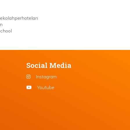
sekolahperhotelan
an
school
Social Media
Instagram
Youtube