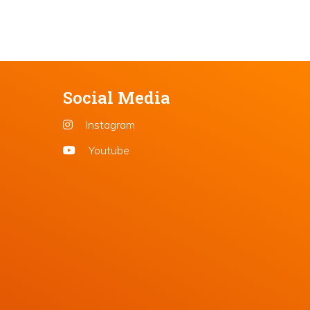
Social Media
Instagram
Youtube