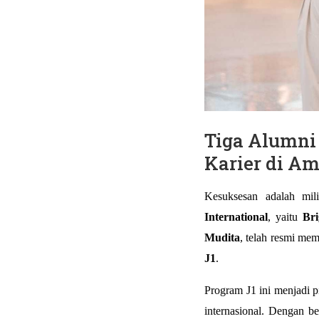
Tiga Alumni 
Karier di Am
Kesuksesan adalah mil
International
, yaitu 
Bri
Mudita
, telah resmi mem
J1
.
Program J1 ini menjadi p
internasional. Dengan b