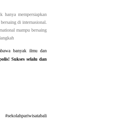
dak hanya mempersiapkan
ersaing di internasional.
ernational mampu bersaing
elangkah
mbawa banyak ilmu dan 
lis! Sukses selalu dan 
ekolahpariwisatabali 