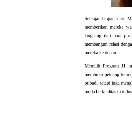
Sebagai bagian dari Ma
memberikan mereka wawas
langsung dari para pro
membangun relasi dengan
mereka ke depan.
Memilih Program J1 me
membuka peluang karier
pribadi, tetapi juga men
muda berkualitas di indust