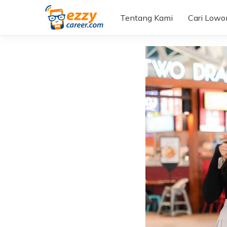
Tentang Kami
Cari Low