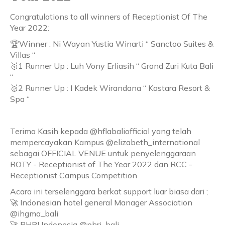
Congratulations to all winners of Receptionist Of The
Year 2022:
🏆Winner : Ni Wayan Yustia Winarti “ Sanctoo Suites &
Villas “
🥇1 Runner Up : Luh Vony Erliasih “ Grand Zuri Kuta Bali
“
🥈2 Runner Up : I Kadek Wirandana “ Kastara Resort &
Spa “
Terima Kasih kepada @hflabaliofficial yang telah
mempercayakan Kampus @elizabeth_international
sebagai OFFICIAL VENUE untuk penyelenggaraan
ROTY - Receptionist of The Year 2022 dan RCC -
Receptionist Campus Competition
Acara ini terselenggara berkat support luar biasa dari ;
🚀 Indonesian hotel general Manager Association
@ihgma_bali
🚀 PHRI Indonesia @phri_bali