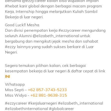
Bersama @ezzy.career kalian bisa wujudkan impian
#hebat karir global dengan berbagai macam program
Kerja, Internship hingga melanjutkan Kuliah Sambil
Bekerja di luar negeri.
Good Luck‼ Mesha.
Dan divisi penempatan kerja #ezzycareer mengundang
seluruh Alumni @elizabeth_international untuk
bergabung dan mengikuti jejak mesha dan sahabat
#ezzy lainnya yang sudah sukses berkarir di Luar
Negeri.
Segera temukan pilihan kalian, cek berbagai
kesempatan bekerja di luar negeri & daftar cepat di link
INI
Whatsapp
Miss Septi -
+62 857-3743-5233
Miss Widya -
+62 881-9638-315
#ezzycareer #kerjaluarnegeri #elizabeth_international
#elizabethinternational #globalcareer